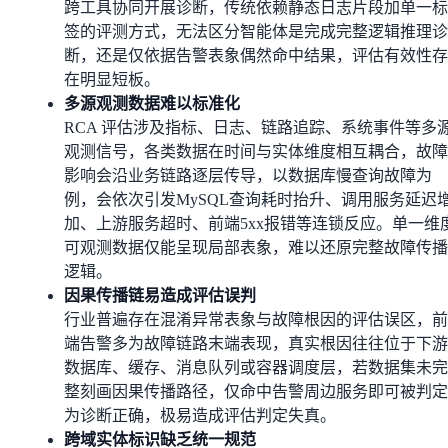
跨工具协同开展诊断，传统依赖静态日志片段加单一标
签的评测方式，无法区分智能体是完成完整逻辑推理诊
断，还是仅依据告警表象偶然命中结果，评估有效性存
在明显短板。
多源观测数据难以标准化
RCA 评估涉及指标、日志、链路追踪、系统事件等多
观测信号，各类数据在时间与实体维度相互耦合，故障
影响会沿业务链路逐层传导，以数据库慢查询故障为
例，会依次引发MySQL查询耗时抬升、调用服务延迟
加、上游服务超时、前端5xx报错等连锁反应。单一维
可观测数据仅能呈现局部表象，难以还原完整故障传播
逻辑。
因果传播链易造成评估误判
行业普遍存在混淆异常表象与故障根因的评估误区，前
端告警多为故障链路末端表现，真实根因往往位于下游
数据库、缓存、消息队列或容器调度层，若数据集未完
整刻画因果传播路径，仅命中告警周边服务即可被判定
为诊断正确，极易造成评估判定失真。
跨域实体标识缺乏统一规范