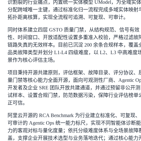
识割裂的行业痛点，内置统一实体模型 UModel，为全域实
分配跨域唯一主键，通过标准化归一流程完成多域实体映射
拓扑距离核算，实现全流程可追溯、可复现、可审计。
同时体系建立四层 GSTO 质量门禁，从结构规范、信号有效
性、时间窗口、开放适配性设置多重准入校验，严格过滤故
链路失真的无效样本。目前已沉淀 200 余条合规样本，覆盖
品类故障类型并划分 L1-L4 四级难度，以 L2、L3 中高难度
景作为核心评估主场。
项目秉持开源共建原则，评估框架、故障目录、评分协议、
量门禁等核心能力全面开源，面向可观测性厂商、Agentic Op
开发者及企业 SRE 团队开放共建通道，并通过预留非公开测
试样本、设置合规门禁，防范数据污染，保障行业评估榜单
正可信。
阿里云开源的 RCA Benchmark 为行业建立标准化、可复现、
可审计的 Agentic Ops 统一能力标尺，实现不同智能体诊断能
力的客观对标与量化度量；依托分级难度体系与全场景故障
盖，支撑企业开展技术选型与业务落地迭代；通过核心能力