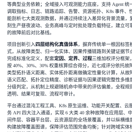
等典型业务依赖；全域接入可观测能力底座，支持 Agent 统
调取指标、日志、链路追踪、告警、资源拓扑、K8s 事件、
能剖析七大类观测数据，并通过持续注入差异化背景流量，
刻生产昼夜波动、业务高峰与定时批处理负载特征，建立可
的故障前后对比基线。
项目创新引入
四层结构化真值体系
，摒弃传统单一根因标签
式，从故障类型、归一化实体、因果传播链路到关键证据节
完成标准化定义，配套
定因、定界、过程
三维加权评分框架
按 40%、30%、30% 权重核算综合得分，近七成评分依托故
类型拓扑语义距离、实体拓扑距离做确定性量化计算，从故
语义匹配、拓扑定位精度、诊断证据与因果逻辑完整性多维
分级判定，从机制上规避随机命中带来的评估偏差，全程规
透明、结果可复现、流程可审计。
平台通过混沌工程工具、K8s 原生运维、功能开关配置、云
务 API 四大注入通道，实现 6 大类 40 余种故障在应用层、
间件层、容器平台层、云资源层的全场景覆盖，并以纵横维
构建故障覆盖图谱，保障评估范围完备均衡；针对跨域实体