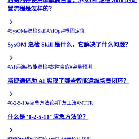
遇到内存使用率飙高告警，SysOM 巡检 Skill 的处
置流程是怎样的？
#
SysOM
#
巡检Skill
#
AIOps
#
根因定位
SysOM 巡检 Skill 是什么，它解决了什么问题？
#
AI运维
#
智能巡检
#
故障自愈
#
容量预测
畅捷通借助 AI 实现了哪些智能运维场景闭环？
#
0-2-5-10
#
应急方法论
#
用友工法
#
MTTR
什么是"0-2-5-10"应急方法论？