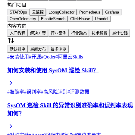
热门项目
STAROps
云监控
LoongCollector
Prometheus
Grafana
OpenTelemetry
ElasticSearch
ClickHouse
Umodel
内容方向
入门教程
解决方案
行业案例
行业动态
技术解析
最佳实践
默认排序
最新发布
最多浏览
#
安装使用
#
开源
#
Qoder
#
阿里云Skills
如何安装和使用 SysOM 巡检 Skill？
#
准确率
#
误判率
#
高风险识别
#
评测数据
SysOM 巡检 Skill 的异常识别准确率和误判率表现
如何？