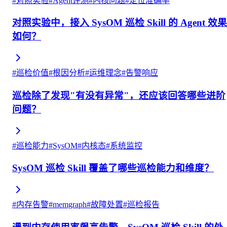
#
对照实验
#
Agent评测
#
内核问题
#
定位准确率
对照实验中，接入 SysOM 巡检 Skill 的 Agent 效果
如何？
#
巡检价值
#
根因分析
#
运维理念
#
告警响应
巡检除了发现"有没有异常"，还应该回答哪些进阶
问题？
#
巡检能力
#
SysOM
#
内核态
#
系统监控
SysOM 巡检 Skill 覆盖了哪些巡检能力和维度？
#
内存告警
#
memgraph
#
故障处置
#
巡检报告